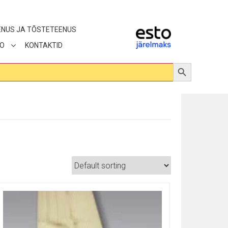
ENUS JA TÕSTETEENUS
FO
KONTAKTID
Search Button