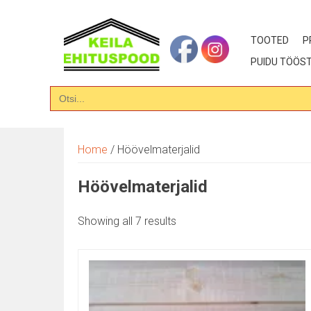
Skip
to
content
TOOTED
P
PUIDU TÖÖST
Search
for:
Home
/ Höövelmaterjalid
Höövelmaterjalid
Showing all 7 results