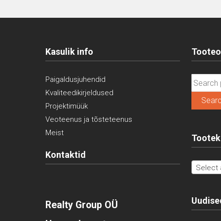
Kasulik info
Tooteo
Search
Paigaldusjuhendid
for:
Kvaliteedikirjeldused
Sear
Projektimüük
Veoteenus ja tõsteteenus
Meist
Tootek
Kontaktid
Select 
Uudise
Realty Group OÜ