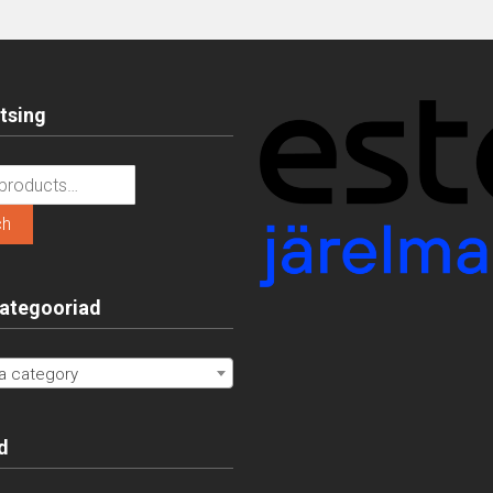
tsing
ch
ategooriad
a category
d